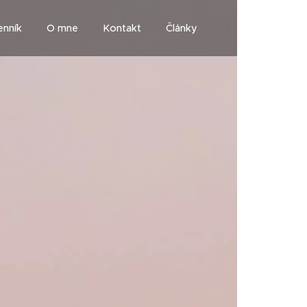
enník
O mne
Kontakt
Články