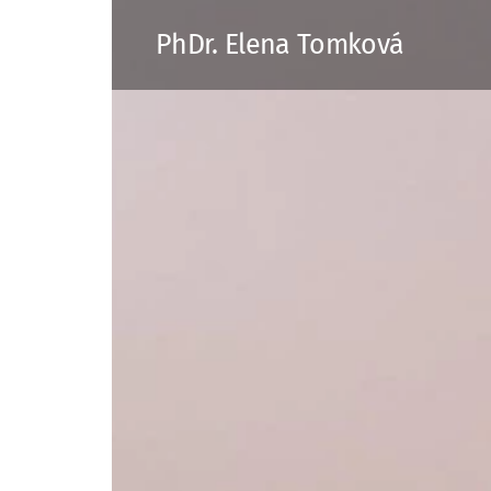
PhDr. Elena Tomková