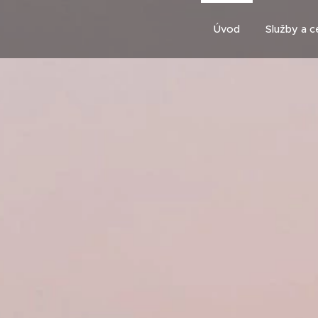
Úvod
Služby a c